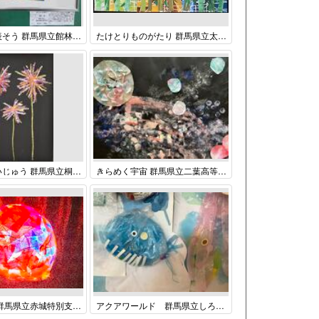
自分の心を表そう 群馬県立館林特別支援学校 中学部 ３学年 福地凛
たけとりものがたり 群馬県立太田特別支援学校 中学部 １～３年生 共同作品
火をふくかいじゅう 群馬県立桐生特別支援学校 小学部 6年 飯塚優仁
きらめく宇宙 群馬県立二葉高等特別支援学校 高等部 １年・３年 Ⅴ課程 訪問教育 共同作品
光の遊園地 群馬県立赤城特別支援学校 中学部 ３年 中村珠理
アクアワールド 群馬県立しろがね特別支援学校 高等部 ３年共同作品