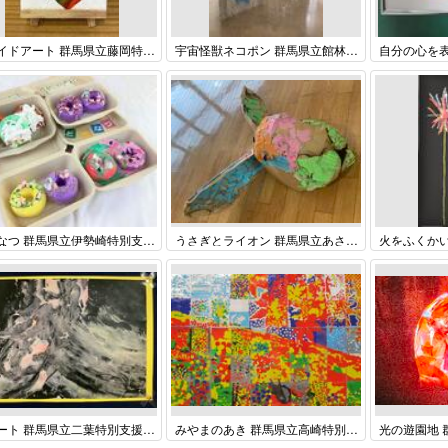
フルイドアート 群馬県立藤岡特別支援学校 中学部 ３学年 中野 雄太
宇宙怪獣ネコポン 群馬県立館林高等特別支援学校 2学年 サービス総合科共同制作
どーなつ 群馬県立伊勢崎特別支援学校 小学部 ５年生
うさぎとライオン 群馬県立あさひ特別支援学校 高等部 1・2・3年 共同作品
泡アート 群馬県立二葉特別支援学校 中学部 3年 片平優衣
みやまのあき 群馬県立高崎特別支援学校 高等部 ２年・３年