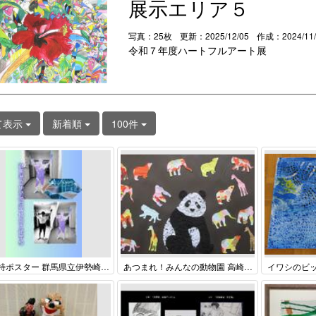
展示エリア５
写真：25枚
更新：2025/12/05
作成：2024/11
令和７年度ハートフルアート展
て表示
新着順
100件
伊高特ポスター 群馬県立伊勢崎高等特別支援学校 高等部
あつまれ！みんなの動物園 高崎市立高崎特別支援学校 中学部 ３年 共同制作