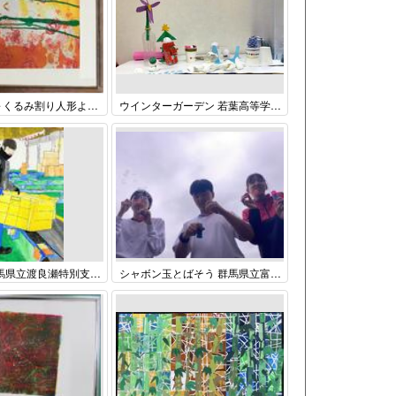
花のワルツ～くるみ割り人形より～ 群馬県立盲学校 高等部 １年 中島徹平
ウインターガーデン 若葉高等学園 専攻科 ２年
働く自分 群馬県立渡良瀬特別支援学校 高等部 ３学年 後藤優祈
シャボン玉とばそう 群馬県立富岡特別支援学校 高等部 ２学年 中島 学音