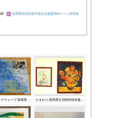
/28
群馬県特別支援学校文化連盟Webページ管理者
イワシのビックウェーブ 群馬県立渋川特別支援学校 高等部 ３学年 Bグループ
ひまわり 群馬県立沼田特別支援学校 高等部 １～３年生 共同作品