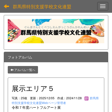
群馬県特別支援学校文化連盟
Toggl
フォトアルバム
アルバム一覧へ
展示エリア５
写真：25枚
更新：2025/12/05
作成：2024/11/28
群馬県
特別支援学校文化連盟Webページ管理者
令和７年度ハートフルアート展